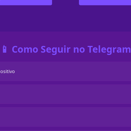
📱 Como Seguir no Telegram
ositivo