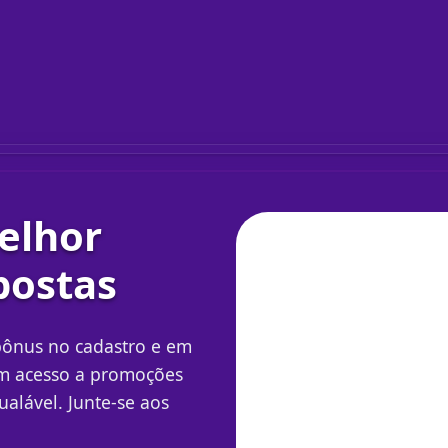
elhor
postas
bônus no cadastro e em
em acesso a promoções
ualável. Junte-se aos