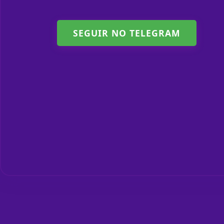
SEGUIR NO TELEGRAM