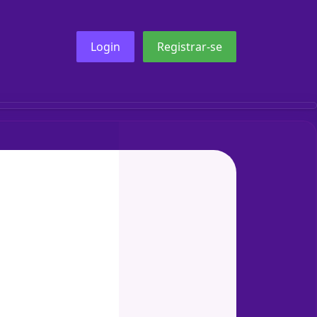
Login
Registrar-se