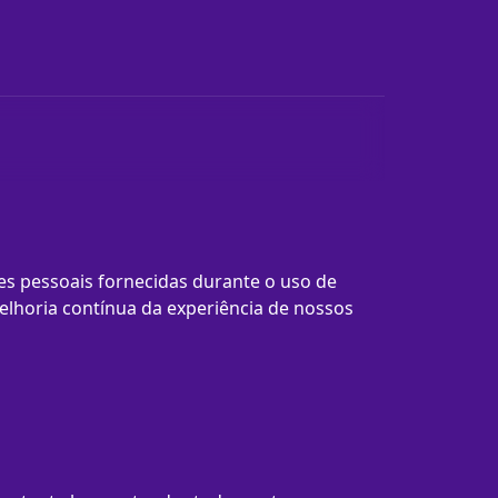
es pessoais fornecidas durante o uso de
elhoria contínua da experiência de nossos