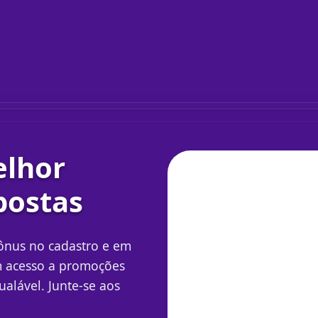
elhor
postas
ônus no cadastro e em
m acesso a promoções
ualável. Junte-se aos