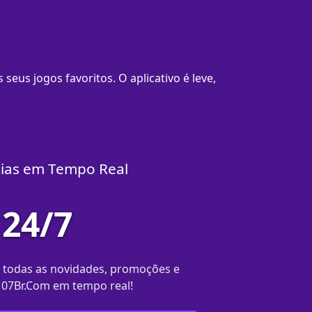
eus jogos favoritos. O aplicativo é leve,
cias em Tempo Real
24/7
e todas as novidades, promoções e
 07Br.Com em tempo real!