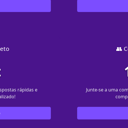
reto
👥 
t
espostas rápidas e
Junte-se a uma com
lizado!
compa
e