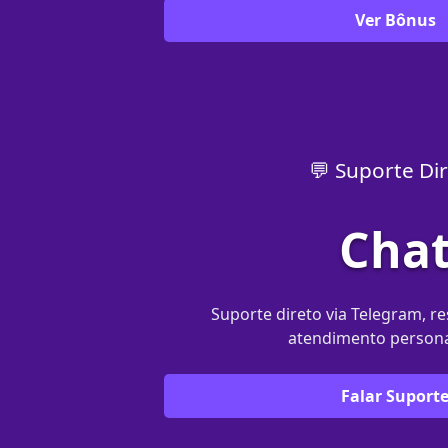
Ver Bônus
💬 Suporte Di
Cha
Suporte direto via Telegram, r
atendimento persona
Falar Suport