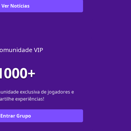
Ver Notícias
Comunidade VIP
1000+
unidade exclusiva de jogadores e
rtilhe experiências!
Entrar Grupo