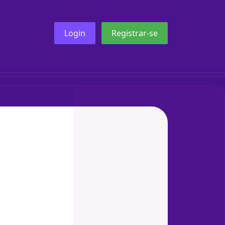
Login
Registrar-se