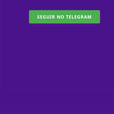
SEGUIR NO TELEGRAM