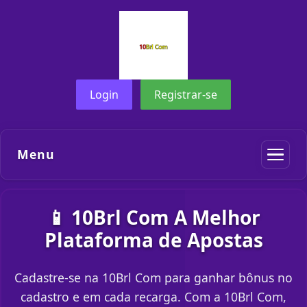
Login
Registrar-se
Menu
📱 10Brl Com A Melhor
Plataforma de Apostas
Cadastre-se na 10Brl Com para ganhar bônus no
cadastro e em cada recarga. Com a 10Brl Com,