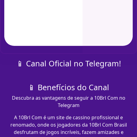
📱 Canal Oficial no Telegram!
📱 Benefícios do Canal
Descubra as vantagens de seguir a 10Brl Com no
Telegram
A 10Brl Com é um site de cassino profissional e
renomado, onde os jogadores da 10Brl Com Brasil
desfrutam de jogos incríveis, fazem amizades e