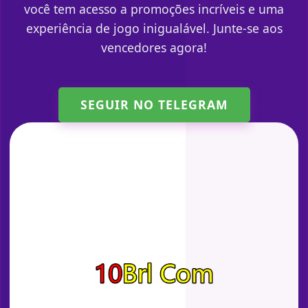
você tem acesso a promoções incríveis e uma
experiência de jogo inigualável. Junte-se aos
vencedores agora!
SEGUIR NO TELEGRAM