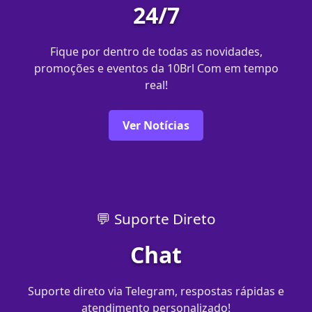
24/7
Fique por dentro de todas as novidades,
promoções e eventos da 10Brl Com em tempo
real!
Ver Notícias
💬 Suporte Direto
Chat
Suporte direto via Telegram, respostas rápidas e
atendimento personalizado!