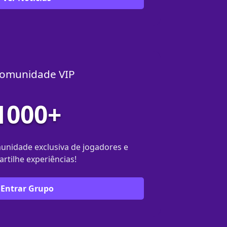
Comunidade VIP
1000+
unidade exclusiva de jogadores e
rtilhe experiências!
Entrar Grupo