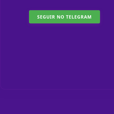
SEGUIR NO TELEGRAM