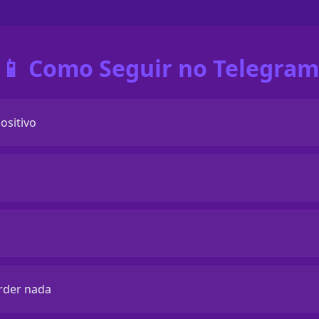
📱 Como Seguir no Telegram
ositivo
erder nada