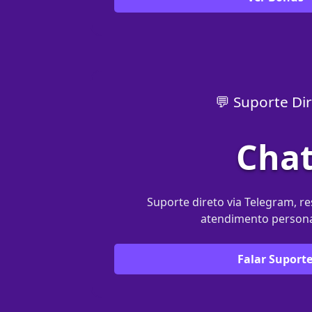
💬 Suporte Di
Cha
Suporte direto via Telegram, r
atendimento persona
Falar Suport