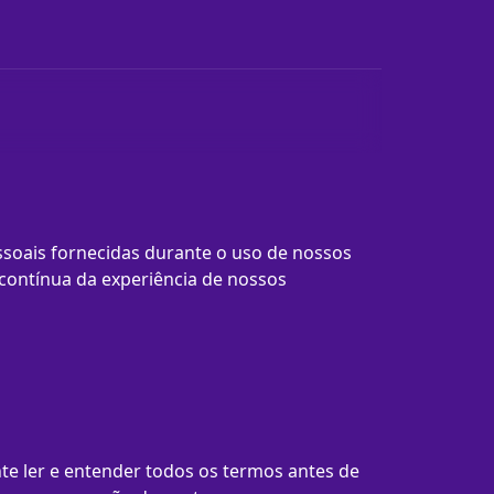
ssoais fornecidas durante o uso de nossos
 contínua da experiência de nossos
te ler e entender todos os termos antes de