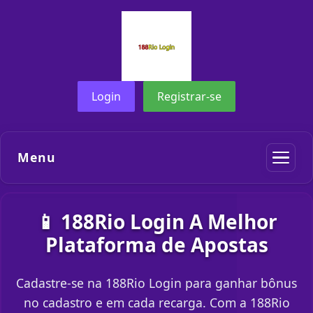
Login
Registrar-se
Menu
📱 188Rio Login A Melhor
Plataforma de Apostas
Cadastre-se na 188Rio Login para ganhar bônus
no cadastro e em cada recarga. Com a 188Rio