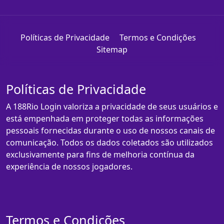
Políticas de Privacidade
Termos e Condições
Sitemap
Políticas de Privacidade
A 188Rio Login valoriza a privacidade de seus usuários e
está empenhada em proteger todas as informações
pessoais fornecidas durante o uso de nossos canais de
comunicação. Todos os dados coletados são utilizados
exclusivamente para fins de melhoria contínua da
experiência de nossos jogadores.
Termos e Condições