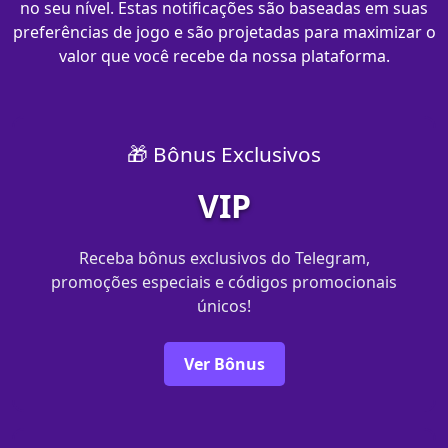
no seu nível. Estas notificações são baseadas em suas
preferências de jogo e são projetadas para maximizar o
valor que você recebe da nossa plataforma.
🎁 Bônus Exclusivos
VIP
Receba bônus exclusivos do Telegram,
promoções especiais e códigos promocionais
únicos!
Ver Bônus