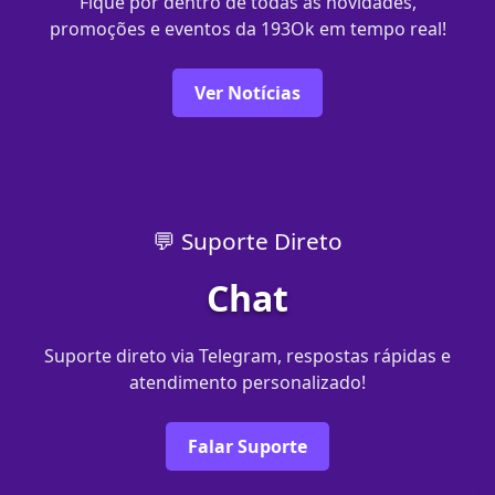
Fique por dentro de todas as novidades,
promoções e eventos da 193Ok em tempo real!
Ver Notícias
💬 Suporte Direto
Chat
Suporte direto via Telegram, respostas rápidas e
atendimento personalizado!
Falar Suporte