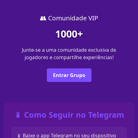
👥 Comunidade VIP
1000+
Junte-se a uma comunidade exclusiva de
jogadores e compartilhe experiências!
Entrar Grupo
📱 Como Seguir no Telegram
📱 Baixe o app Telegram no seu dispositivo