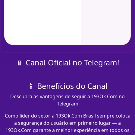
📱 Canal Oficial no Telegram!
📱 Benefícios do Canal
Descubra as vantagens de seguir a 193Ok.Com no
Telegram
Como líder do setor, a 193Ok.Com Brasil sempre coloca
a segurança do usuário em primeiro lugar — a
193Ok.Com garante a melhor experiência em todos os