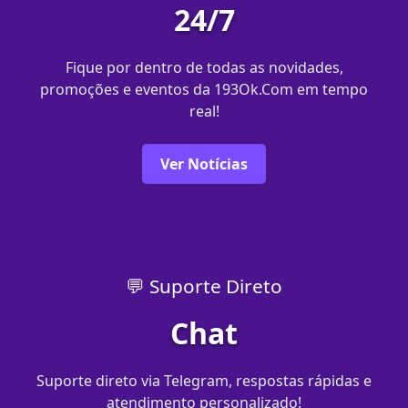
24/7
Fique por dentro de todas as novidades,
promoções e eventos da 193Ok.Com em tempo
real!
Ver Notícias
💬 Suporte Direto
Chat
Suporte direto via Telegram, respostas rápidas e
atendimento personalizado!