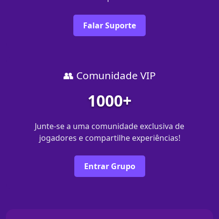
Falar Suporte
👥 Comunidade VIP
1000+
Junte-se a uma comunidade exclusiva de
jogadores e compartilhe experiências!
Entrar Grupo