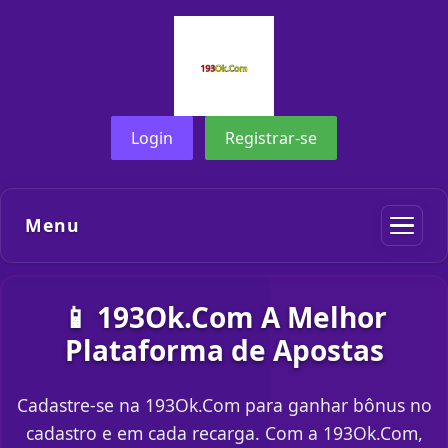
Login
Registrar-se
Menu
📱 193Ok.Com A Melhor
Plataforma de Apostas
Cadastre-se na 193Ok.Com para ganhar bônus no
cadastro e em cada recarga. Com a 193Ok.Com,