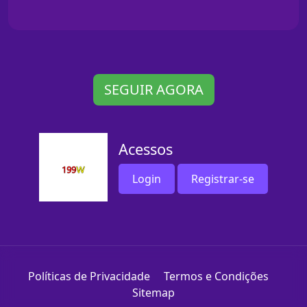
SEGUIR AGORA
Acessos
Login
Registrar-se
Políticas de Privacidade
Termos e Condições
Sitemap