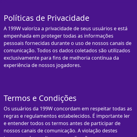
Políticas de Privacidade
A 199W valoriza a privacidade de seus usuários e está
empenhada em proteger todas as informações
pessoais fornecidas durante o uso de nossos canais de
comunicação. Todos os dados coletados são utilizados
exclusivamente para fins de melhoria contínua da
experiência de nossos jogadores.
Termos e Condições
Os usuários da 199W concordam em respeitar todas as
regras e regulamentos estabelecidos. É importante ler
e entender todos os termos antes de participar de
nossos canais de comunicação. A violação destes