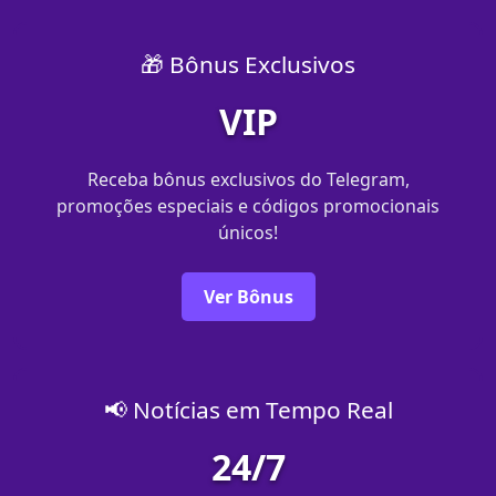
🎁 Bônus Exclusivos
VIP
Receba bônus exclusivos do Telegram,
promoções especiais e códigos promocionais
únicos!
Ver Bônus
📢 Notícias em Tempo Real
24/7