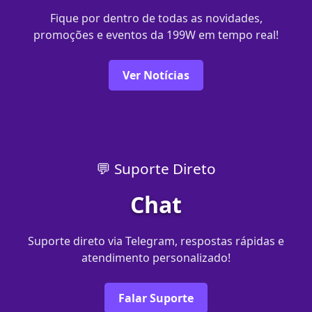
Fique por dentro de todas as novidades,
promoções e eventos da 199W em tempo real!
Ver Notícias
💬 Suporte Direto
Chat
Suporte direto via Telegram, respostas rápidas e
atendimento personalizado!
Falar Suporte