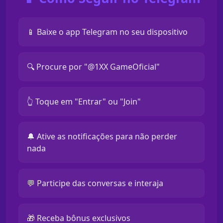
📱 Baixe o app Telegram no seu dispositivo
🔍 Procure por "@1XX GameOficial"
👆 Toque em "Entrar" ou "Join"
🔔 Ative as notificações para não perder
nada
💬 Participe das conversas e interaja
🎁 Receba bônus exclusivos