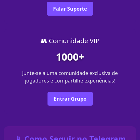
Falar Suporte
👥 Comunidade VIP
1000+
Junte-se a uma comunidade exclusiva de
jogadores e compartilhe experiências!
Entrar Grupo
📱 Como Seguir no Telegram