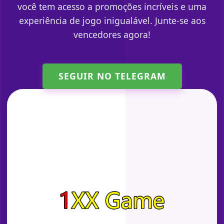
você tem acesso a promoções incríveis e uma
experiência de jogo inigualável. Junte-se aos
vencedores agora!
SEGUIR NO TELEGRAM