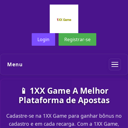
Login
Registrar-se
Menu
📱 1XX Game A Melhor
Plataforma de Apostas
Cadastre-se na 1XX Game para ganhar bônus no
cadastro e em cada recarga. Com a 1XX Game,