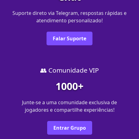
Suporte direto via Telegram, respostas rápidas e
atendimento personalizado!
Falar Suporte
👥 Comunidade VIP
1000+
Junte-se a uma comunidade exclusiva de
jogadores e compartilhe experiências!
Entrar Grupo