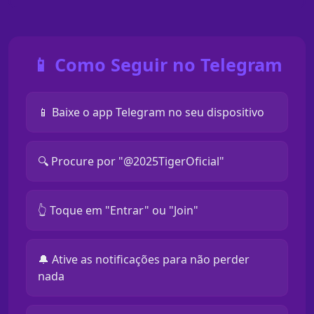
📱 Como Seguir no Telegram
📱 Baixe o app Telegram no seu dispositivo
🔍 Procure por "@2025TigerOficial"
👆 Toque em "Entrar" ou "Join"
🔔 Ative as notificações para não perder
nada