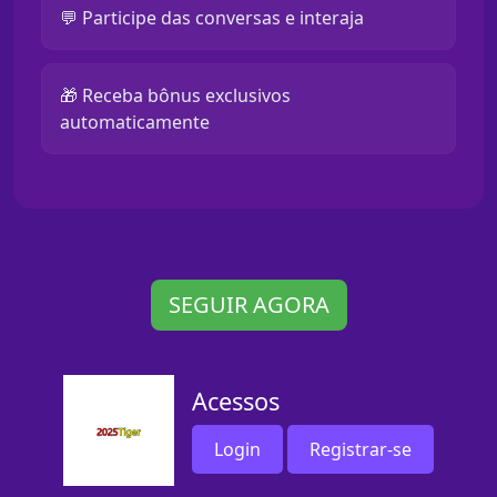
💬 Participe das conversas e interaja
🎁 Receba bônus exclusivos
automaticamente
SEGUIR AGORA
Acessos
Login
Registrar-se