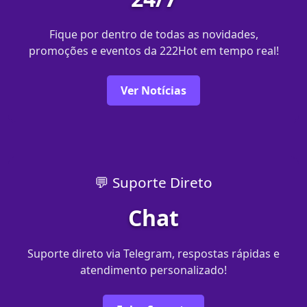
Fique por dentro de todas as novidades,
promoções e eventos da 222Hot em tempo real!
Ver Notícias
💬 Suporte Direto
Chat
Suporte direto via Telegram, respostas rápidas e
atendimento personalizado!