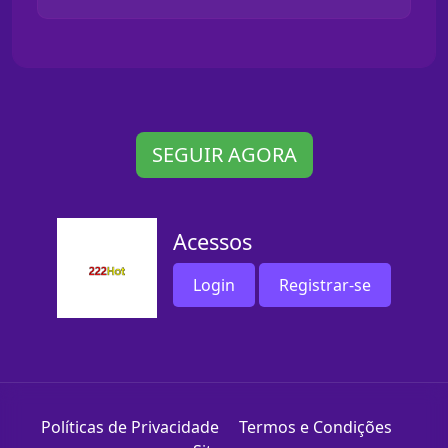
SEGUIR AGORA
Acessos
Login
Registrar-se
Políticas de Privacidade
Termos e Condições