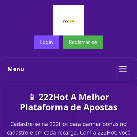
Login
Registrar-se
Menu
📱 222Hot A Melhor
Plataforma de Apostas
Cadastre-se na 222Hot para ganhar bônus no
cadastro e em cada recarga. Com a 222Hot, você