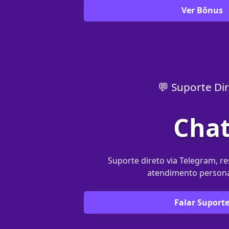
Ver Bônus
💬 Suporte Di
Cha
Suporte direto via Telegram, r
atendimento persona
Falar Suport