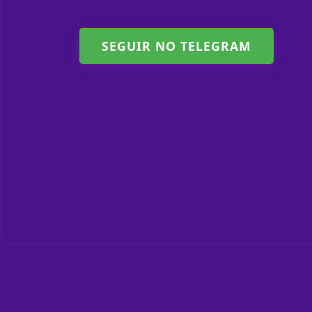
SEGUIR NO TELEGRAM