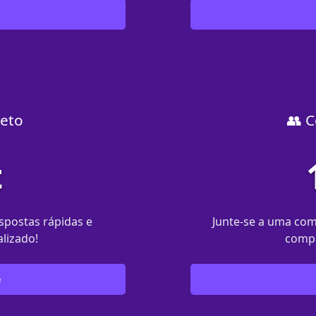
reto
👥 
t
espostas rápidas e
Junte-se a uma com
lizado!
compa
e