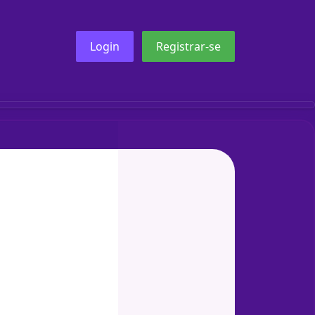
Login
Registrar-se