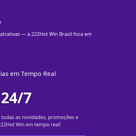
m
trativas — a 222Hot Win Brasil foca em
cias em Tempo Real
24/7
e todas as novidades, promoções e
222Hot Win em tempo real!