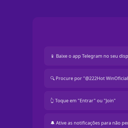
📱 Baixe o app Telegram no seu disp
🔍 Procure por "@222Hot WinOficial
👆 Toque em "Entrar" ou "Join"
🔔 Ative as notificações para não p