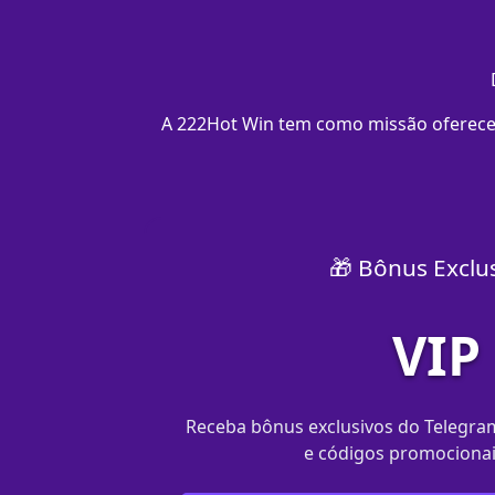
A 222Hot Win tem como missão oferecer
🎁 Bônus Exclu
VIP
Receba bônus exclusivos do Telegra
e códigos promocionai