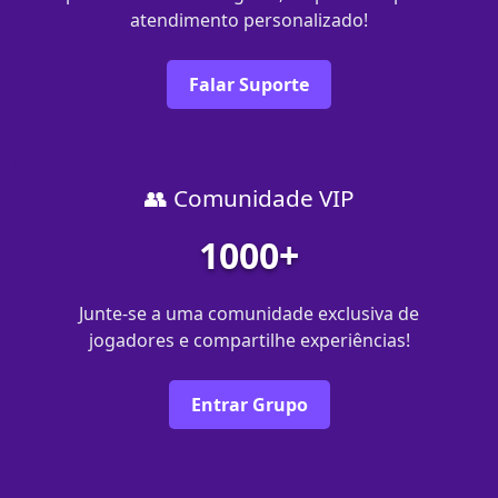
atendimento personalizado!
Falar Suporte
👥 Comunidade VIP
1000+
Junte-se a uma comunidade exclusiva de
jogadores e compartilhe experiências!
Entrar Grupo