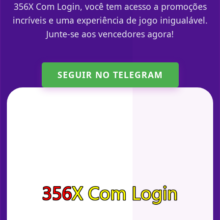
356X Com Login, você tem acesso a promoções
incríveis e uma experiência de jogo inigualável.
Junte-se aos vencedores agora!
SEGUIR NO TELEGRAM