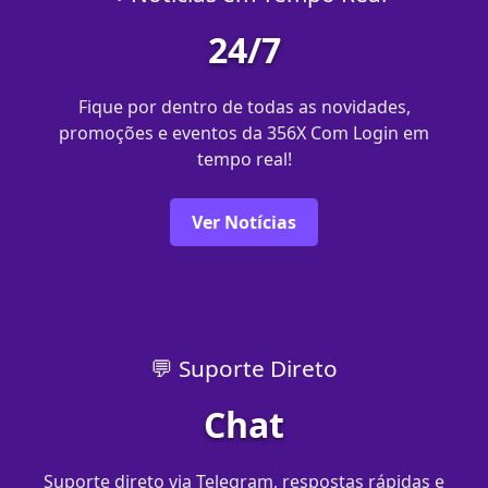
24/7
Fique por dentro de todas as novidades,
promoções e eventos da 356X Com Login em
tempo real!
Ver Notícias
💬 Suporte Direto
Chat
Suporte direto via Telegram, respostas rápidas e