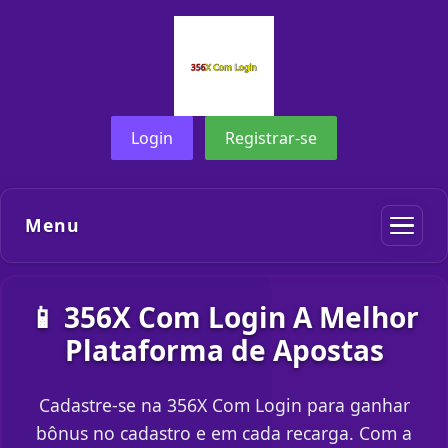
Login
Registrar-se
Menu
📱 356X Com Login A Melhor
Plataforma de Apostas
Cadastre-se na 356X Com Login para ganhar
bônus no cadastro e em cada recarga. Com a