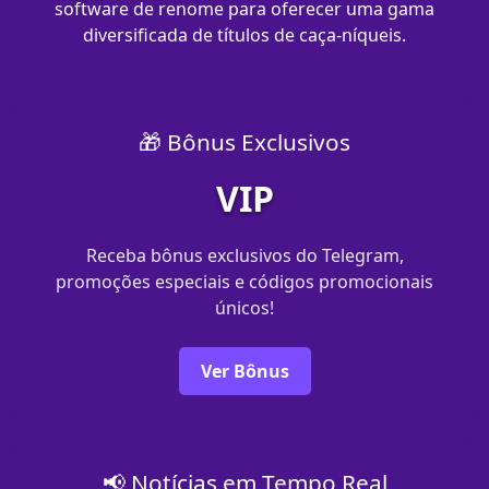
software de renome para oferecer uma gama
diversificada de títulos de caça-níqueis.
🎁 Bônus Exclusivos
VIP
Receba bônus exclusivos do Telegram,
promoções especiais e códigos promocionais
únicos!
Ver Bônus
📢 Notícias em Tempo Real