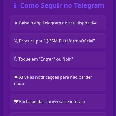
📱 Como Seguir no Telegram
📱 Baixe o app Telegram no seu dispositivo
🔍 Procure por "@35M PlataformaOficial"
👆 Toque em "Entrar" ou "Join"
🔔 Ative as notificações para não perder
nada
💬 Participe das conversas e interaja