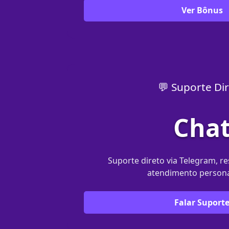
Ver Bônus
💬 Suporte Di
Cha
Suporte direto via Telegram, r
atendimento persona
Falar Suport