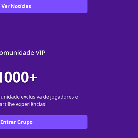
Ver Notícias
Comunidade VIP
1000+
unidade exclusiva de jogadores e
rtilhe experiências!
Entrar Grupo