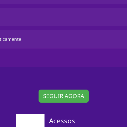
a
aticamente
SEGUIR AGORA
Acessos