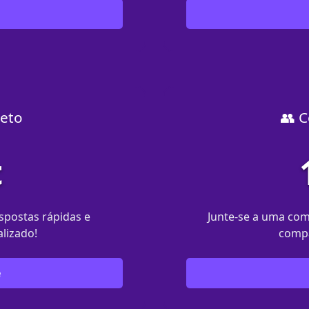
reto
👥 
t
espostas rápidas e
Junte-se a uma com
lizado!
compa
e