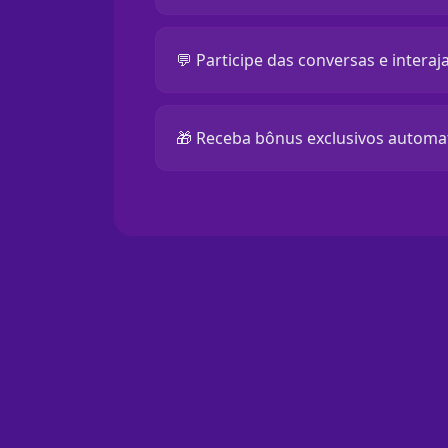
💬 Participe das conversas e interaj
🎁 Receba bônus exclusivos autom