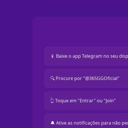
📱 Baixe o app Telegram no seu disp
🔍 Procure por "@365GGOficial"
👆 Toque em "Entrar" ou "Join"
🔔 Ative as notificações para não p