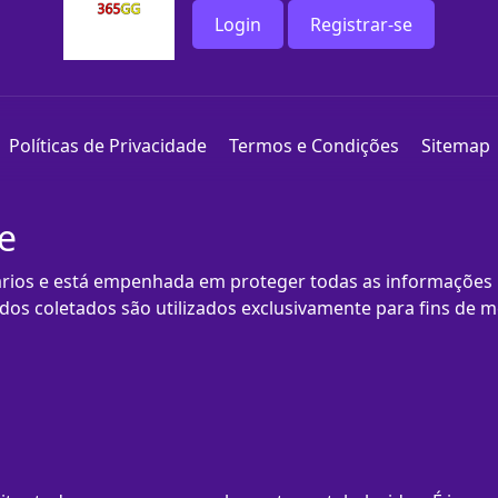
Login
Registrar-se
Políticas de Privacidade
Termos e Condições
Sitemap
de
uários e está empenhada em proteger todas as informações 
os coletados são utilizados exclusivamente para fins de m