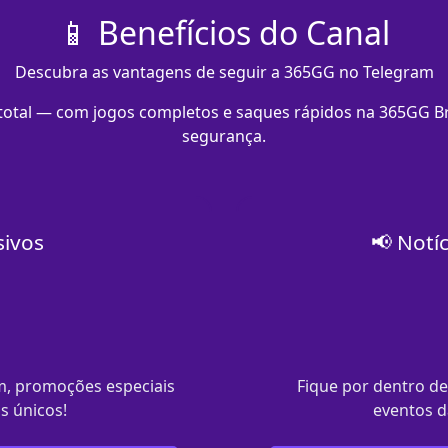
📱 Benefícios do Canal
Descubra as vantagens de seguir a 365GG no Telegram
total — com jogos completos e saques rápidos na 365GG Br
segurança.
sivos
📢 Notí
m, promoções especiais
Fique por dentro d
s únicos!
eventos d