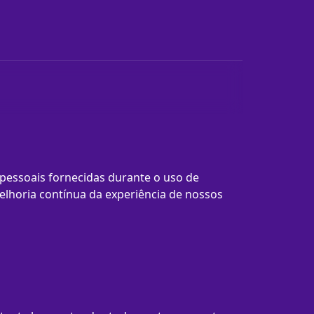
pessoais fornecidas durante o uso de
elhoria contínua da experiência de nossos