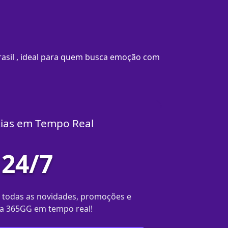
asil , ideal para quem busca emoção com
cias em Tempo Real
24/7
e todas as novidades, promoções e
a 365GG em tempo real!