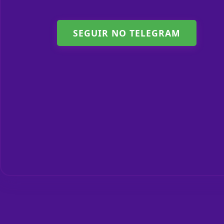
SEGUIR NO TELEGRAM