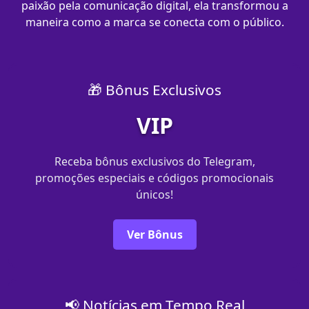
paixão pela comunicação digital, ela transformou a
maneira como a marca se conecta com o público.
🎁 Bônus Exclusivos
VIP
Receba bônus exclusivos do Telegram,
promoções especiais e códigos promocionais
únicos!
Ver Bônus
📢 Notícias em Tempo Real