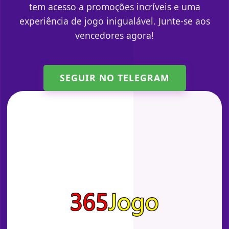
tem acesso a promoções incríveis e uma
experiência de jogo inigualável. Junte-se aos
vencedores agora!
SEGUIR NO TELEGRAM