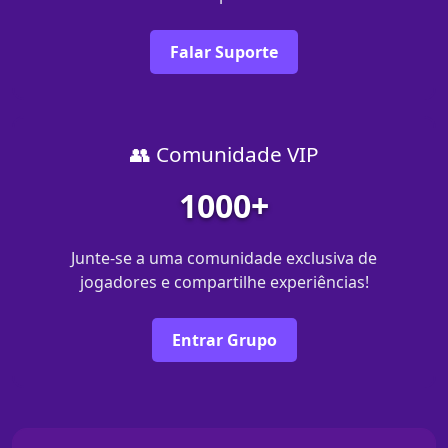
Falar Suporte
👥 Comunidade VIP
1000+
Junte-se a uma comunidade exclusiva de
jogadores e compartilhe experiências!
Entrar Grupo