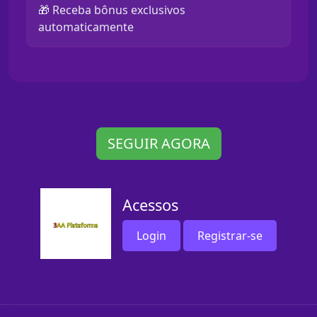
🎁 Receba bônus exclusivos
automaticamente
SEGUIR AGORA
Acessos
Login
Registrar-se