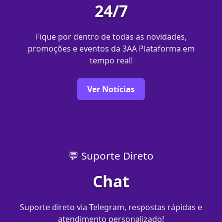
24/7
Fique por dentro de todas as novidades,
promoções e eventos da 3AA Plataforma em
tempo real!
Ver Notícias
💬 Suporte Direto
Chat
Suporte direto via Telegram, respostas rápidas e
atendimento personalizado!