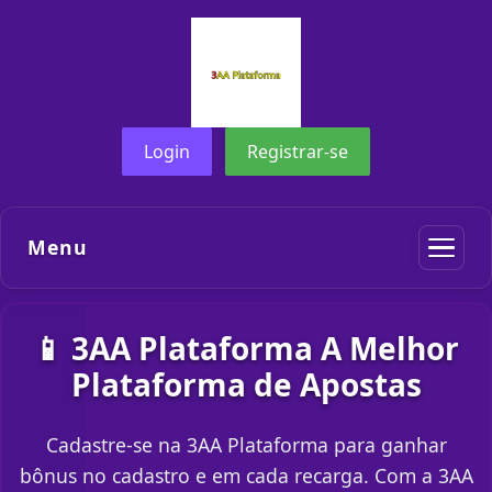
Login
Registrar-se
Menu
📱 3AA Plataforma A Melhor
Plataforma de Apostas
Cadastre-se na 3AA Plataforma para ganhar
bônus no cadastro e em cada recarga. Com a 3AA