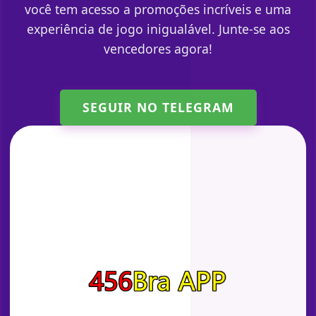
você tem acesso a promoções incríveis e uma
experiência de jogo inigualável. Junte-se aos
vencedores agora!
SEGUIR NO TELEGRAM