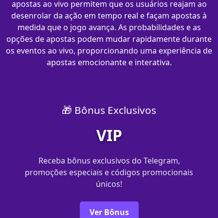
apostas ao vivo permitem que os usuários reajam ao
desenrolar da ação em tempo real e façam apostas à
medida que o jogo avança. As probabilidades e as
opções de apostas podem mudar rapidamente durante
os eventos ao vivo, proporcionando uma experiência de
apostas emocionante e interativa.
🎁 Bônus Exclusivos
VIP
Receba bônus exclusivos do Telegram,
promoções especiais e códigos promocionais
únicos!
Ver Bônus