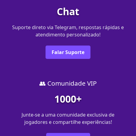
Chat
Suporte direto via Telegram, respostas rápidas e
atendimento personalizado!
Falar Suporte
👥 Comunidade VIP
1000+
Junte-se a uma comunidade exclusiva de
jogadores e compartilhe experiências!