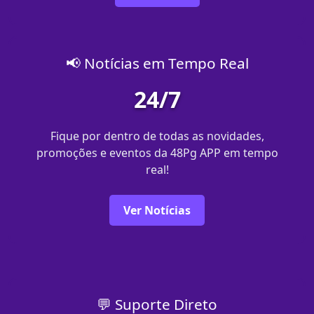
📢 Notícias em Tempo Real
24/7
Fique por dentro de todas as novidades,
promoções e eventos da 48Pg APP em tempo
real!
Ver Notícias
💬 Suporte Direto