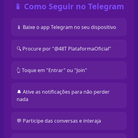
📱 Como Seguir no Telegram
📱 Baixe o app Telegram no seu dispositivo
🔍 Procure por "@48T PlataformaOficial"
👆 Toque em "Entrar" ou "Join"
🔔 Ative as notificações para não perder
nada
💬 Participe das conversas e interaja