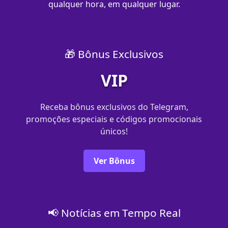
qualquer hora, em qualquer lugar.
🎁 Bônus Exclusivos
VIP
Receba bônus exclusivos do Telegram,
promoções especiais e códigos promocionais
únicos!
Ver Bônus
📢 Notícias em Tempo Real