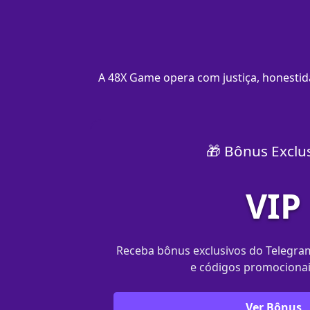
A 48X Game opera com justiça, honestida
🎁 Bônus Exclu
VIP
Receba bônus exclusivos do Telegra
e códigos promocionai
Ver Bônus