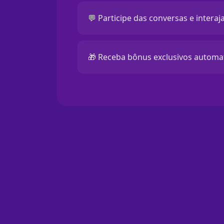
💬 Participe das conversas e interaj
🎁 Receba bônus exclusivos autom