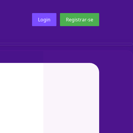
Login
Registrar-se