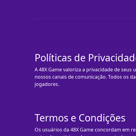
Políticas de Privacida
A 48X Game valoriza a privacidade de seus
nossos canais de comunicação. Todos os dad
jogadores.
Termos e Condições
Os usuários da 48X Game concordam em resp