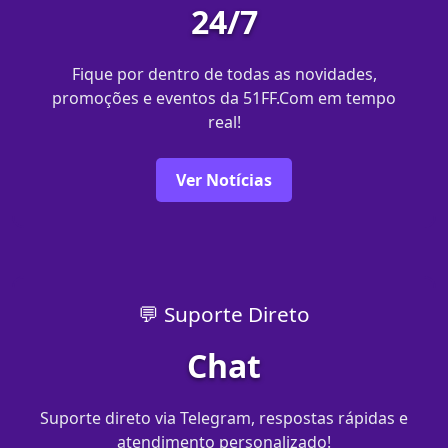
24/7
Fique por dentro de todas as novidades,
promoções e eventos da 51FF.Com em tempo
real!
Ver Notícias
💬 Suporte Direto
Chat
Suporte direto via Telegram, respostas rápidas e
atendimento personalizado!