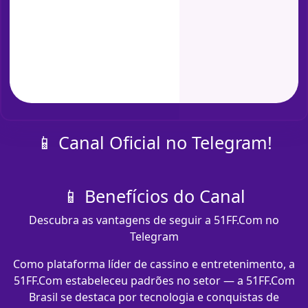
📱 Canal Oficial no Telegram!
📱 Benefícios do Canal
Descubra as vantagens de seguir a 51FF.Com no
Telegram
Como plataforma líder de cassino e entretenimento, a
51FF.Com estabeleceu padrões no setor — a 51FF.Com
Brasil se destaca por tecnologia e conquistas de