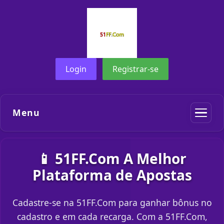
Login
Registrar-se
Menu
📱 51FF.Com A Melhor
Plataforma de Apostas
Cadastre-se na 51FF.Com para ganhar bônus no
cadastro e em cada recarga. Com a 51FF.Com,