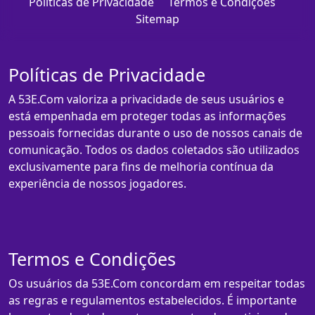
Políticas de Privacidade
Termos e Condições
Sitemap
Políticas de Privacidade
A 53E.Com valoriza a privacidade de seus usuários e
está empenhada em proteger todas as informações
pessoais fornecidas durante o uso de nossos canais de
comunicação. Todos os dados coletados são utilizados
exclusivamente para fins de melhoria contínua da
experiência de nossos jogadores.
Termos e Condições
Os usuários da 53E.Com concordam em respeitar todas
as regras e regulamentos estabelecidos. É importante