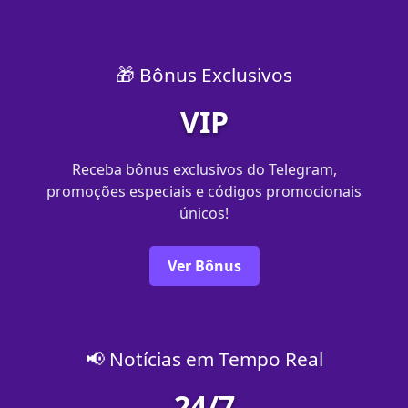
🎁 Bônus Exclusivos
VIP
Receba bônus exclusivos do Telegram,
promoções especiais e códigos promocionais
únicos!
Ver Bônus
📢 Notícias em Tempo Real
24/7