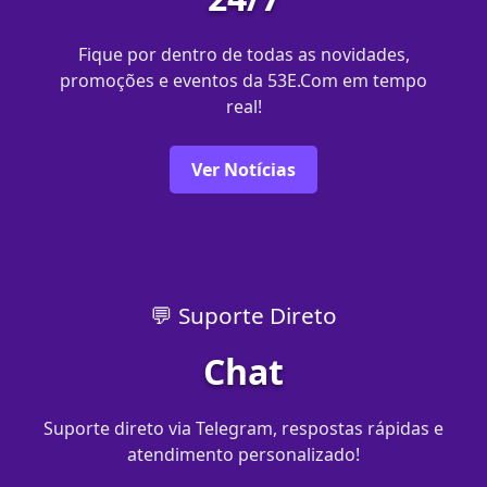
Fique por dentro de todas as novidades,
promoções e eventos da 53E.Com em tempo
real!
Ver Notícias
💬 Suporte Direto
Chat
Suporte direto via Telegram, respostas rápidas e
atendimento personalizado!