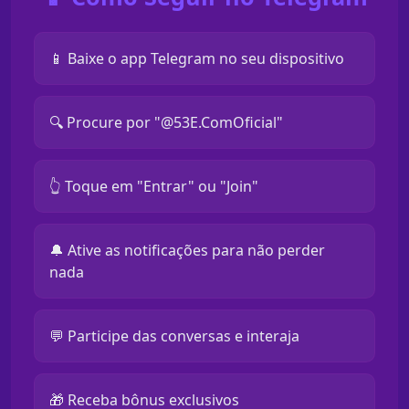
📱 Baixe o app Telegram no seu dispositivo
🔍 Procure por "@53E.ComOficial"
👆 Toque em "Entrar" ou "Join"
🔔 Ative as notificações para não perder
nada
💬 Participe das conversas e interaja
🎁 Receba bônus exclusivos