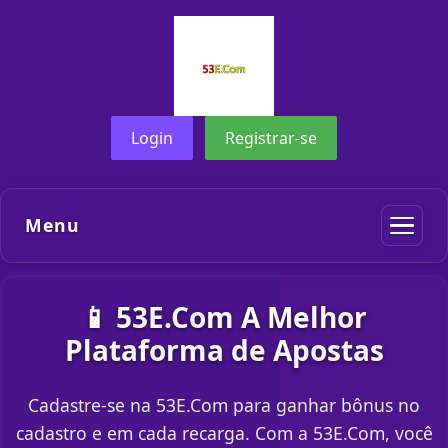
Login
Registrar-se
Menu
📱 53E.Com A Melhor
Plataforma de Apostas
Cadastre-se na 53E.Com para ganhar bônus no
cadastro e em cada recarga. Com a 53E.Com, você