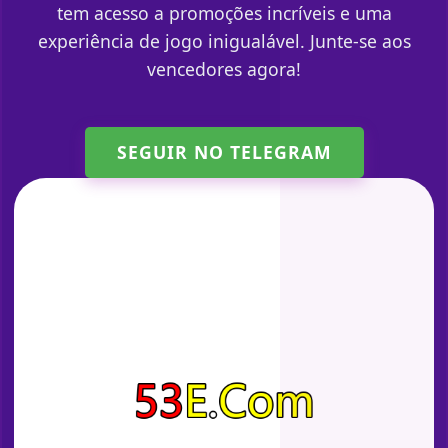
tem acesso a promoções incríveis e uma
experiência de jogo inigualável. Junte-se aos
vencedores agora!
SEGUIR NO TELEGRAM