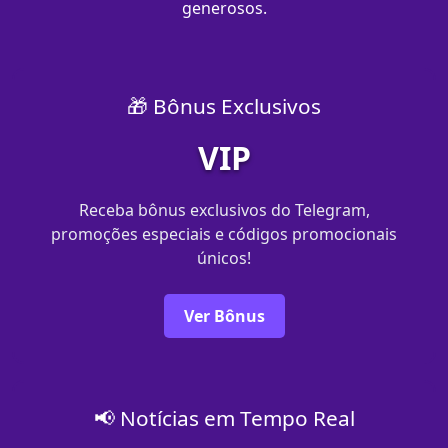
generosos.
🎁 Bônus Exclusivos
VIP
Receba bônus exclusivos do Telegram,
promoções especiais e códigos promocionais
únicos!
Ver Bônus
📢 Notícias em Tempo Real