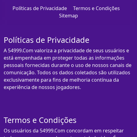
Políticas de Privacidade
Termos e Condições
Sitemap
Políticas de Privacidade
A 54999.Com valoriza a privacidade de seus usuários e
está empenhada em proteger todas as informações
pessoais fornecidas durante o uso de nossos canais de
comunicação. Todos os dados coletados são utilizados
exclusivamente para fins de melhoria contínua da
experiência de nossos jogadores.
Termos e Condições
Os usuários da 54999.Com concordam em respeitar