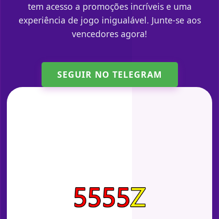
tem acesso a promoções incríveis e uma
experiência de jogo inigualável. Junte-se aos
vencedores agora!
SEGUIR NO TELEGRAM