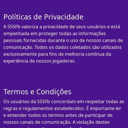
Políticas de Privacidade
A 555Fb valoriza a privacidade de seus usuários e está
empenhada em proteger todas as informações
pessoais fornecidas durante o uso de nossos canais de
comunicação. Todos os dados coletados são utilizados
exclusivamente para fins de melhoria contínua da
experiência de nossos jogadores.
Termos e Condições
Os usuários da 555Fb concordam em respeitar todas as
regras e regulamentos estabelecidos. É importante ler
e entender todos os termos antes de participar de
nossos canais de comunicação. A violação destes