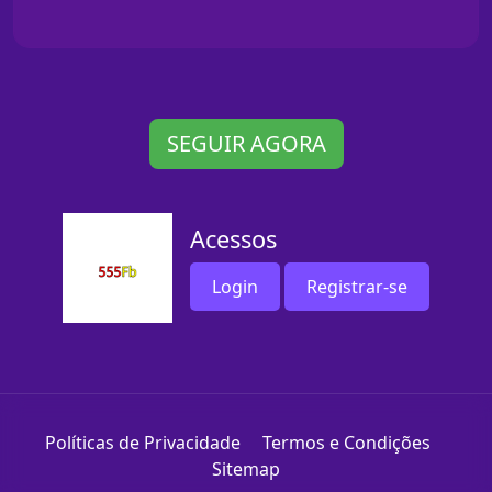
SEGUIR AGORA
Acessos
Login
Registrar-se
Políticas de Privacidade
Termos e Condições
Sitemap