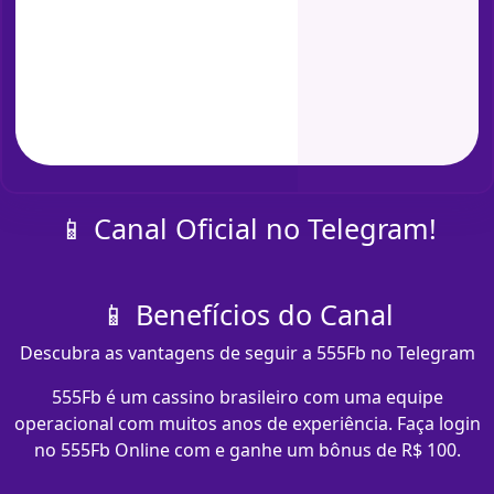
📱 Canal Oficial no Telegram!
📱 Benefícios do Canal
Descubra as vantagens de seguir a 555Fb no Telegram
555Fb é um cassino brasileiro com uma equipe
operacional com muitos anos de experiência. Faça login
no 555Fb Online com e ganhe um bônus de R$ 100.