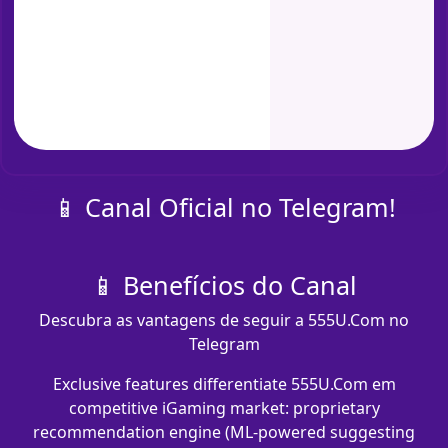
📱 Canal Oficial no Telegram!
📱 Benefícios do Canal
Descubra as vantagens de seguir a 555U.Com no
Telegram
Exclusive features differentiate 555U.Com em
competitive iGaming market: proprietary
recommendation engine (ML-powered suggesting