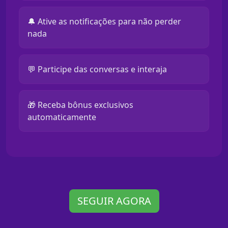
🔔 Ative as notificações para não perder
nada
💬 Participe das conversas e interaja
🎁 Receba bônus exclusivos
automaticamente
SEGUIR AGORA