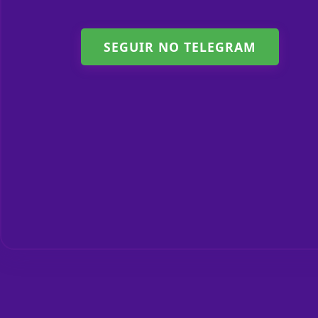
SEGUIR NO TELEGRAM