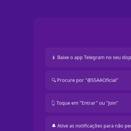
📱 Baixe o app Telegram no seu disp
🔍 Procure por "@55AAOficial"
👆 Toque em "Entrar" ou "Join"
🔔 Ative as notificações para não p