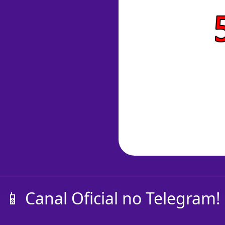
📱 Canal Oficial no Telegram!