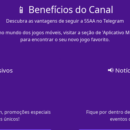
📱 Benefícios do Canal
Descubra as vantagens de seguir a 55AA no Telegram
 mundo dos jogos móveis, visitar a seção de 'Aplicativo M
para encontrar o seu novo jogo favorito.
sivos
📢 Notí
m, promoções especiais
Fique por dentro d
s únicos!
eventos 