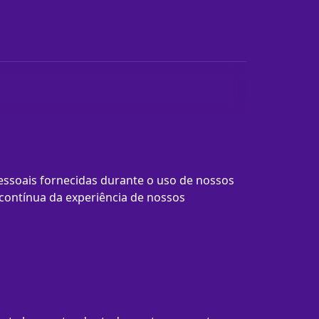
essoais fornecidas durante o uso de nossos
 contínua da experiência de nossos