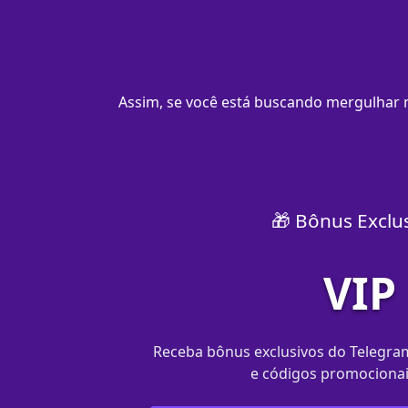
Assim, se você está buscando mergulhar no
🎁 Bônus Exclu
VIP
Receba bônus exclusivos do Telegra
e códigos promocionai