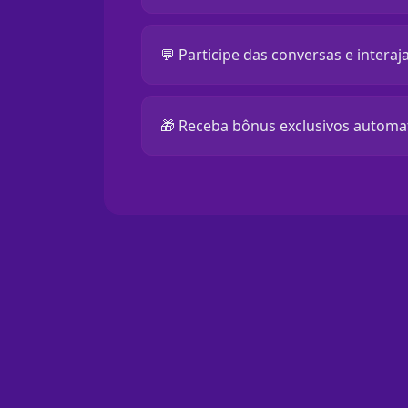
💬 Participe das conversas e interaj
🎁 Receba bônus exclusivos autom