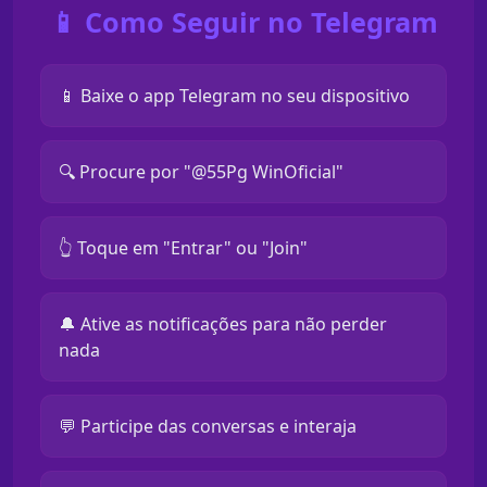
📱 Como Seguir no Telegram
📱 Baixe o app Telegram no seu dispositivo
🔍 Procure por "@55Pg WinOficial"
👆 Toque em "Entrar" ou "Join"
🔔 Ative as notificações para não perder
nada
💬 Participe das conversas e interaja