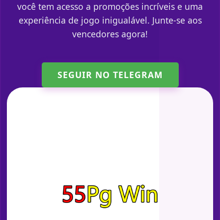
você tem acesso a promoções incríveis e uma
experiência de jogo inigualável. Junte-se aos
vencedores agora!
SEGUIR NO TELEGRAM