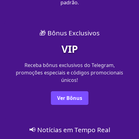
padrão.
🎁 Bônus Exclusivos
VIP
Receba bônus exclusivos do Telegram,
promoções especiais e códigos promocionais
únicos!
Ver Bônus
📢 Notícias em Tempo Real