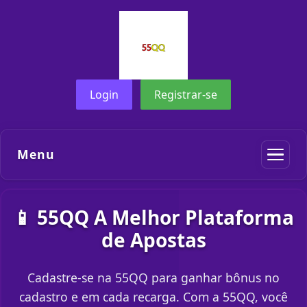
Login
Registrar-se
Menu
📱 55QQ A Melhor Plataforma
de Apostas
Cadastre-se na 55QQ para ganhar bônus no
cadastro e em cada recarga. Com a 55QQ, você