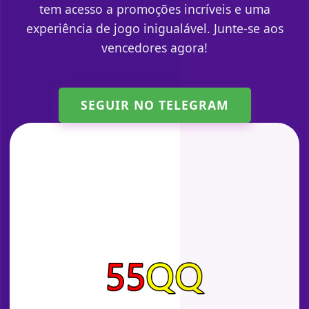
tem acesso a promoções incríveis e uma
experiência de jogo inigualável. Junte-se aos
vencedores agora!
SEGUIR NO TELEGRAM