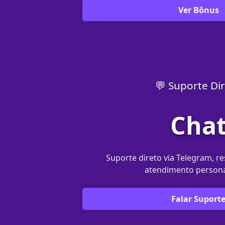
Ver Bônus
💬 Suporte Di
Cha
Suporte direto via Telegram, r
atendimento persona
Falar Suport