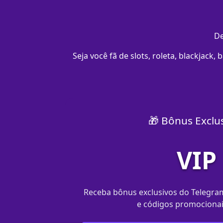
De
Seja você fã de slots, roleta, blackjack
🎁 Bônus Exclu
VIP
Receba bônus exclusivos do Telegra
e códigos promocionai