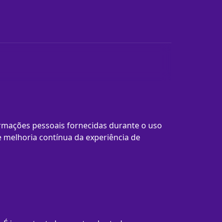
rmações pessoais fornecidas durante o uso
e melhoria contínua da experiência de