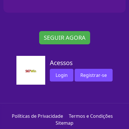
SEGUIR AGORA
Acessos
Login
Registrar-se
Políticas de Privacidade
Termos e Condições
Sitemap