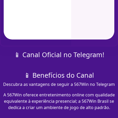
📱 Canal Oficial no Telegram!
📱 Benefícios do Canal
Descubra as vantagens de seguir a 567Win no Telegram
A 567Win oferece entretenimento online com qualidade
equivalente à experiência presencial; a 567Win Brasil se
dedica a criar um ambiente de jogo de alto padrão.