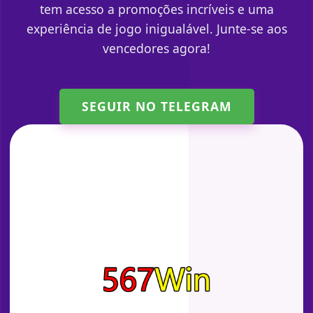
tem acesso a promoções incríveis e uma
experiência de jogo inigualável. Junte-se aos
vencedores agora!
SEGUIR NO TELEGRAM