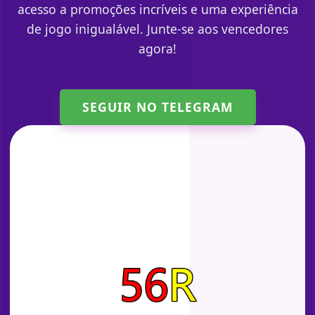
acesso a promoções incríveis e uma experiência
de jogo inigualável. Junte-se aos vencedores
agora!
SEGUIR NO TELEGRAM