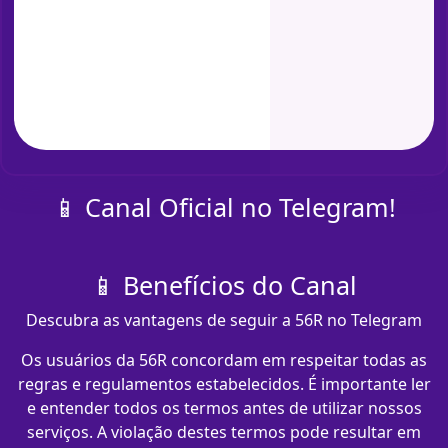
📱 Canal Oficial no Telegram!
📱 Benefícios do Canal
Descubra as vantagens de seguir a 56R no Telegram
Os usuários da 56R concordam em respeitar todas as
regras e regulamentos estabelecidos. É importante ler
e entender todos os termos antes de utilizar nossos
serviços. A violação destes termos pode resultar em