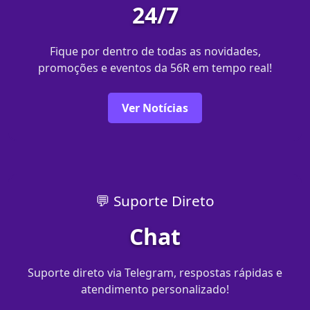
24/7
Fique por dentro de todas as novidades,
promoções e eventos da 56R em tempo real!
Ver Notícias
💬 Suporte Direto
Chat
Suporte direto via Telegram, respostas rápidas e
atendimento personalizado!