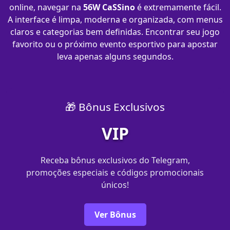
online, navegar na
56W CaSSino
é extremamente fácil.
A interface é limpa, moderna e organizada, com menus
claros e categorias bem definidas. Encontrar seu jogo
favorito ou o próximo evento esportivo para apostar
leva apenas alguns segundos.
🎁 Bônus Exclusivos
VIP
Receba bônus exclusivos do Telegram,
promoções especiais e códigos promocionais
únicos!
Ver Bônus