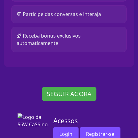
💬 Participe das conversas e interaja
🎁 Receba bônus exclusivos
automaticamente
SEGUIR AGORA
Acessos
Login
Registrar-se