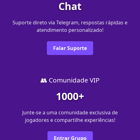
Chat
Suporte direto via Telegram, respostas rápidas e
atendimento personalizado!
Falar Suporte
👥 Comunidade VIP
1000+
Junte-se a uma comunidade exclusiva de
jogadores e compartilhe experiências!
Entrar Grupo