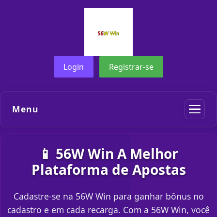
Login
Registrar-se
Menu
📱 56W Win A Melhor
Plataforma de Apostas
Cadastre-se na 56W Win para ganhar bônus no
cadastro e em cada recarga. Com a 56W Win, você