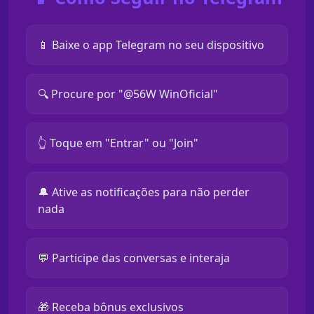
📱 Baixe o app Telegram no seu dispositivo
🔍 Procure por "@56W WinOficial"
👆 Toque em "Entrar" ou "Join"
🔔 Ative as notificações para não perder
nada
💬 Participe das conversas e interaja
🎁 Receba bônus exclusivos