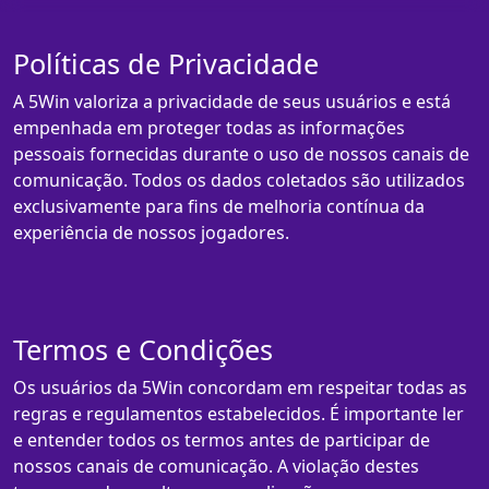
Políticas de Privacidade
A 5Win valoriza a privacidade de seus usuários e está
empenhada em proteger todas as informações
pessoais fornecidas durante o uso de nossos canais de
comunicação. Todos os dados coletados são utilizados
exclusivamente para fins de melhoria contínua da
experiência de nossos jogadores.
Termos e Condições
Os usuários da 5Win concordam em respeitar todas as
regras e regulamentos estabelecidos. É importante ler
e entender todos os termos antes de participar de
nossos canais de comunicação. A violação destes