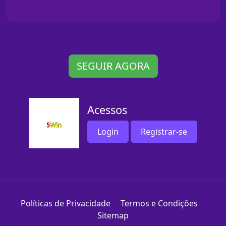
SEGUIR AGORA
Acessos
Login
Registrar-se
Políticas de Privacidade
Termos e Condições
Sitemap