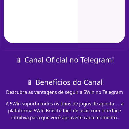
📱 Canal Oficial no Telegram!
📱 Benefícios do Canal
Descubra as vantagens de seguir a 5Win no Telegram
A 5Win suporta todos os tipos de jogos de aposta — a
plataforma 5Win Brasil é fácil de usar, com interface
intuitiva para que você aproveite cada momento.