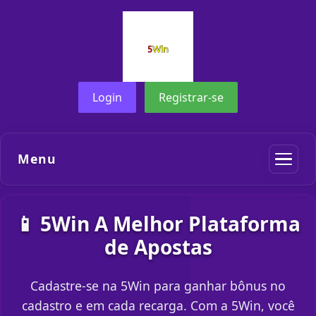
Login
Registrar-se
Menu
📱 5Win A Melhor Plataforma
de Apostas
Cadastre-se na 5Win para ganhar bônus no
cadastro e em cada recarga. Com a 5Win, você