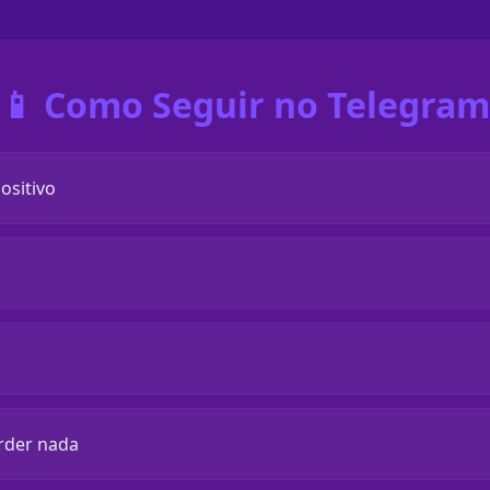
📱 Como Seguir no Telegram
ositivo
erder nada