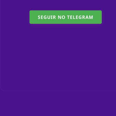
SEGUIR NO TELEGRAM