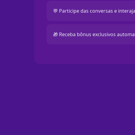
💬 Participe das conversas e interaj
🎁 Receba bônus exclusivos autom