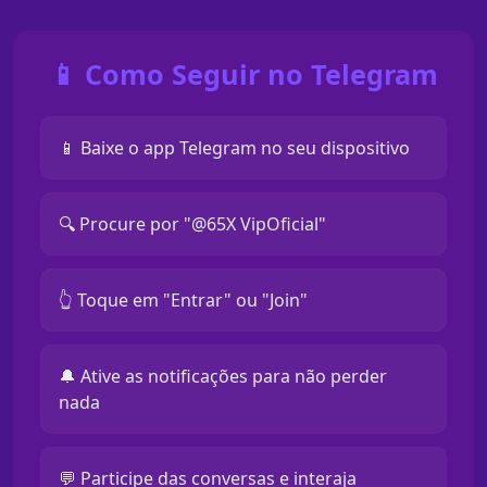
📱 Como Seguir no Telegram
📱 Baixe o app Telegram no seu dispositivo
🔍 Procure por "@65X VipOficial"
👆 Toque em "Entrar" ou "Join"
🔔 Ative as notificações para não perder
nada
💬 Participe das conversas e interaja