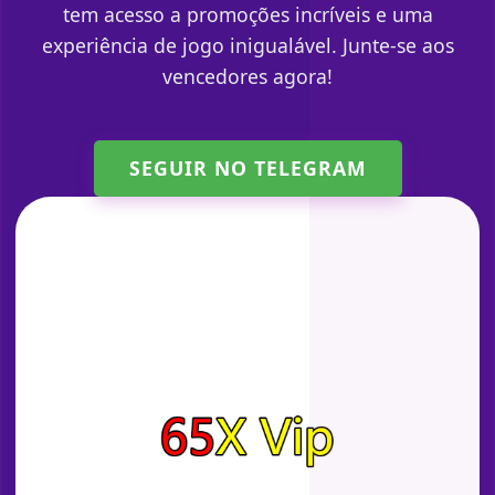
tem acesso a promoções incríveis e uma
experiência de jogo inigualável. Junte-se aos
vencedores agora!
SEGUIR NO TELEGRAM