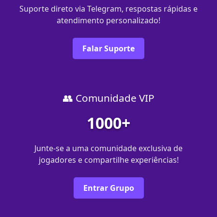
Suporte direto via Telegram, respostas rápidas e
atendimento personalizado!
Falar Suporte
👥 Comunidade VIP
1000+
Junte-se a uma comunidade exclusiva de
jogadores e compartilhe experiências!
Entrar Grupo