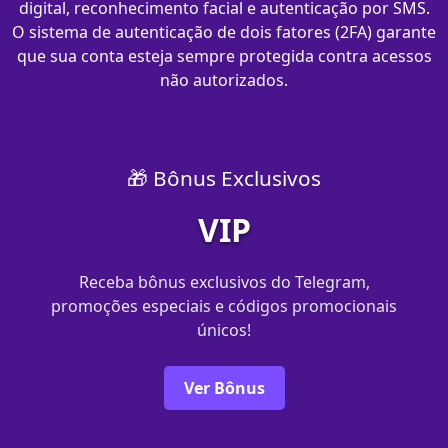
digital, reconhecimento facial e autenticação por SMS.
O sistema de autenticação de dois fatores (2FA) garante
que sua conta esteja sempre protegida contra acessos
não autorizados.
🎁 Bônus Exclusivos
VIP
Receba bônus exclusivos do Telegram,
promoções especiais e códigos promocionais
únicos!
Ver Bônus