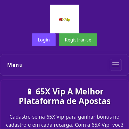
Login
Registrar-se
Menu
📱 65X Vip A Melhor
Plataforma de Apostas
Cadastre-se na 65X Vip para ganhar bônus no
cadastro e em cada recarga. Com a 65X Vip, você