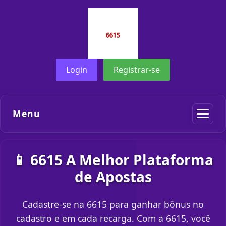
Login
Registrar-se
Menu
📱 6615 A Melhor Plataforma
de Apostas
Cadastre-se na 6615 para ganhar bônus no
cadastro e em cada recarga. Com a 6615, você