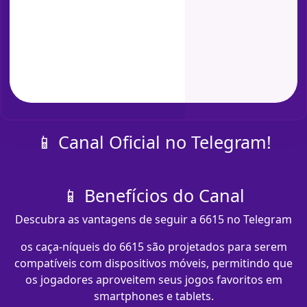
📱 Canal Oficial no Telegram!
📱 Benefícios do Canal
Descubra as vantagens de seguir a 6615 no Telegram
os caça-níqueis do 6615 são projetados para serem
compatíveis com dispositivos móveis, permitindo que
os jogadores aproveitem seus jogos favoritos em
smartphones e tablets.