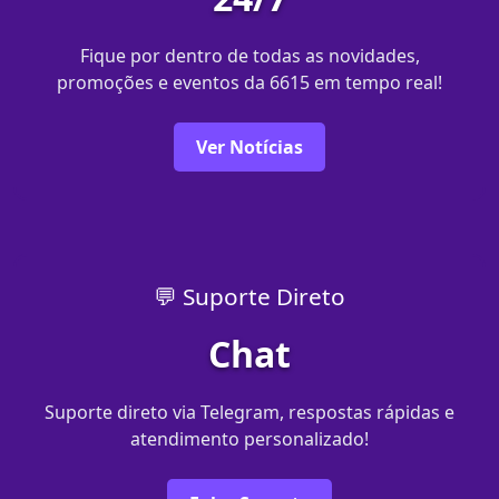
Fique por dentro de todas as novidades,
promoções e eventos da 6615 em tempo real!
Ver Notícias
💬 Suporte Direto
Chat
Suporte direto via Telegram, respostas rápidas e
atendimento personalizado!