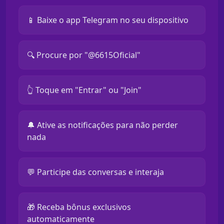
📱 Baixe o app Telegram no seu dispositivo
🔍 Procure por "@6615Oficial"
👆 Toque em "Entrar" ou "Join"
🔔 Ative as notificações para não perder
nada
💬 Participe das conversas e interaja
🎁 Receba bônus exclusivos
automaticamente