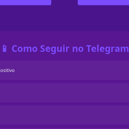
📱 Como Seguir no Telegram
ositivo