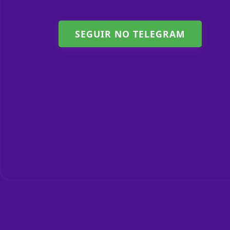
SEGUIR NO TELEGRAM