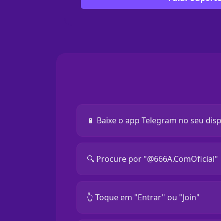
📱 Baixe o app Telegram no seu disp
🔍 Procure por "@666A.ComOficial"
👆 Toque em "Entrar" ou "Join"