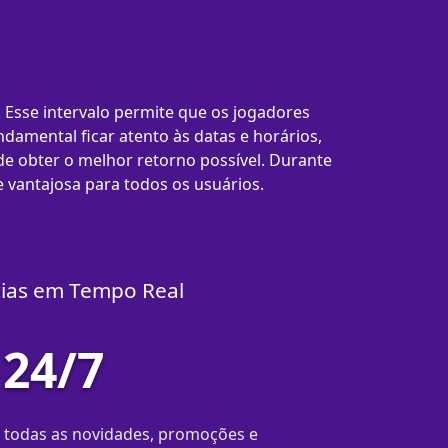
. Esse intervalo permite que os jogadores
damental ficar atento às datas e horários,
de obter o melhor retorno possível. Durante
e vantajosa para todos os usuários.
cias em Tempo Real
24/7
e todas as novidades, promoções e