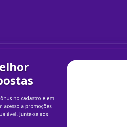
elhor
postas
bônus no cadastro e em
em acesso a promoções
ualável. Junte-se aos