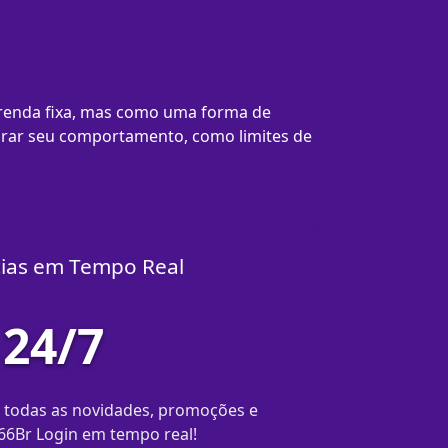
m
 renda fixa, mas como uma forma de
orar seu comportamento, como limites de
cias em Tempo Real
24/7
e todas as novidades, promoções e
66Br Login em tempo real!