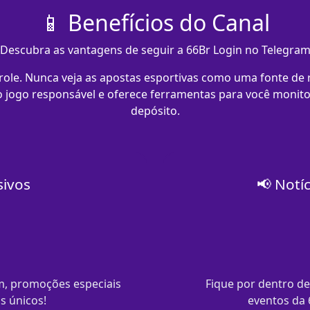
📱 Benefícios do Canal
Descubra as vantagens de seguir a 66Br Login no Telegra
role. Nunca veja as apostas esportivas como uma fonte de
o jogo responsável e oferece ferramentas para você monit
depósito.
sivos
📢 Notí
m, promoções especiais
Fique por dentro d
s únicos!
eventos da 