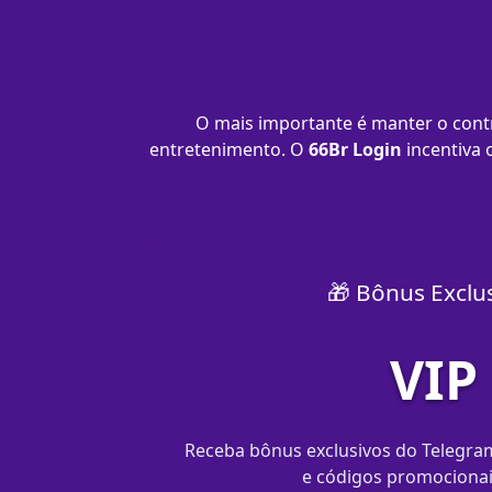
O mais importante é manter o cont
entretenimento. O
66Br Login
incentiva 
🎁 Bônus Exclu
VIP
Receba bônus exclusivos do Telegra
e códigos promocionai