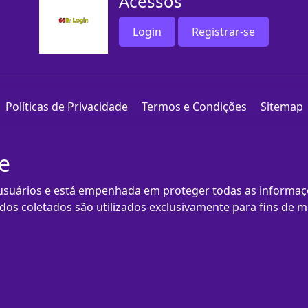
Acessos
Login
Registrar-se
Políticas de Privacidade
Termos e Condições
Sitemap
de
s usuários e está empenhada em proteger todas as informaç
os coletados são utilizados exclusivamente para fins de m