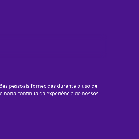
ões pessoais fornecidas durante o uso de
elhoria contínua da experiência de nossos