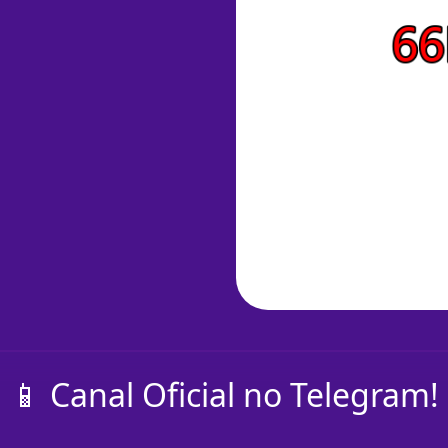
📱 Canal Oficial no Telegram!