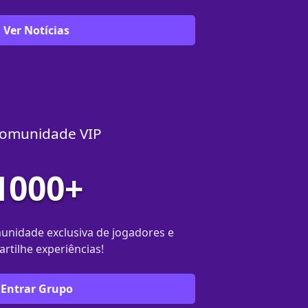
Ver Notícias
Comunidade VIP
1000+
unidade exclusiva de jogadores e
rtilhe experiências!
Entrar Grupo