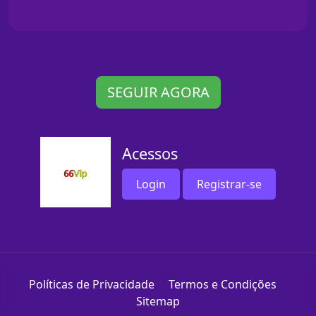
SEGUIR AGORA
Acessos
Login
Registrar-se
Políticas de Privacidade
Termos e Condições
Sitemap