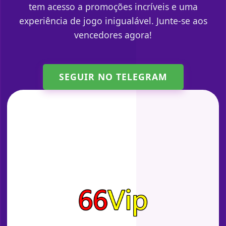
tem acesso a promoções incríveis e uma
experiência de jogo inigualável. Junte-se aos
vencedores agora!
SEGUIR NO TELEGRAM