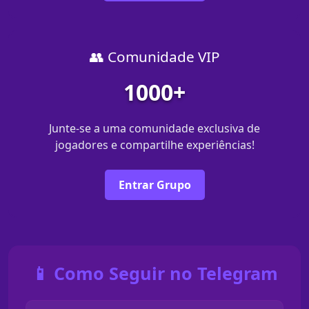
👥 Comunidade VIP
1000+
Junte-se a uma comunidade exclusiva de
jogadores e compartilhe experiências!
Entrar Grupo
📱 Como Seguir no Telegram