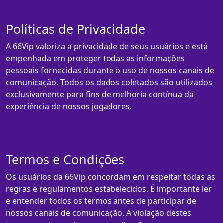
Políticas de Privacidade
A 66Vip valoriza a privacidade de seus usuários e está
empenhada em proteger todas as informações
pessoais fornecidas durante o uso de nossos canais de
comunicação. Todos os dados coletados são utilizados
exclusivamente para fins de melhoria contínua da
experiência de nossos jogadores.
Termos e Condições
Os usuários da 66Vip concordam em respeitar todas as
regras e regulamentos estabelecidos. É importante ler
e entender todos os termos antes de participar de
nossos canais de comunicação. A violação destes