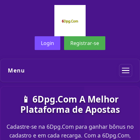
Login
Registrar-se
Menu
📱 6Dpg.Com A Melhor
Plataforma de Apostas
Cadastre-se na 6Dpg.Com para ganhar bônus no
cadastro e em cada recarga. Com a 6Dpg.Com,