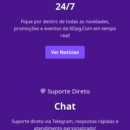
24/7
Fique por dentro de todas as novidades,
promoções e eventos da 6Dpg.Com em tempo
real!
Ver Notícias
💬 Suporte Direto
Chat
Suporte direto via Telegram, respostas rápidas e
atendimento personalizado!