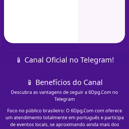
📱 Canal Oficial no Telegram!
📱 Benefícios do Canal
Descubra as vantagens de seguir a 6Dpg.Com no
Telegram
Foco no público brasileiro: O 6Dpg.Com com​ oferece
um atendimento totalmente em português e participa
de eventos locais, se aproximando ainda mais dos