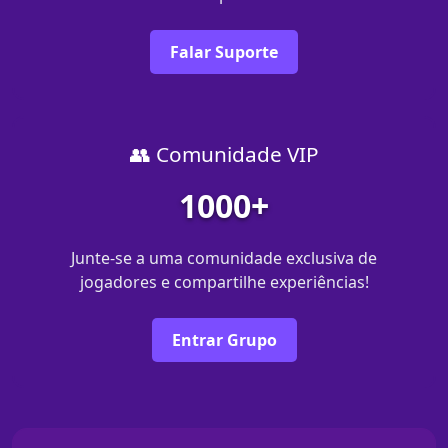
Falar Suporte
👥 Comunidade VIP
1000+
Junte-se a uma comunidade exclusiva de
jogadores e compartilhe experiências!
Entrar Grupo