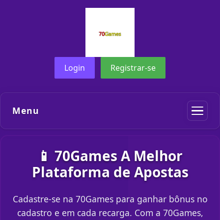
Login
Registrar-se
Menu
📱 70Games A Melhor
Plataforma de Apostas
Cadastre-se na 70Games para ganhar bônus no
cadastro e em cada recarga. Com a 70Games,