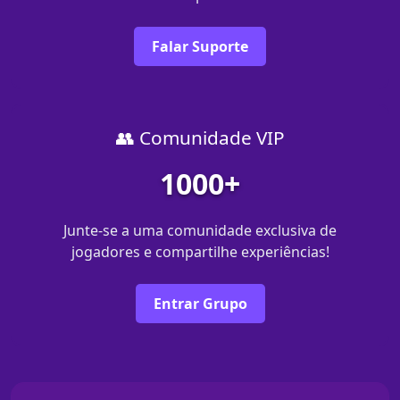
Falar Suporte
👥 Comunidade VIP
1000+
Junte-se a uma comunidade exclusiva de
jogadores e compartilhe experiências!
Entrar Grupo