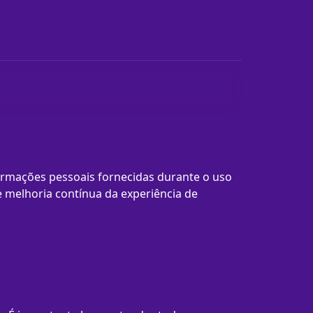
ormações pessoais fornecidas durante o uso
e melhoria contínua da experiência de