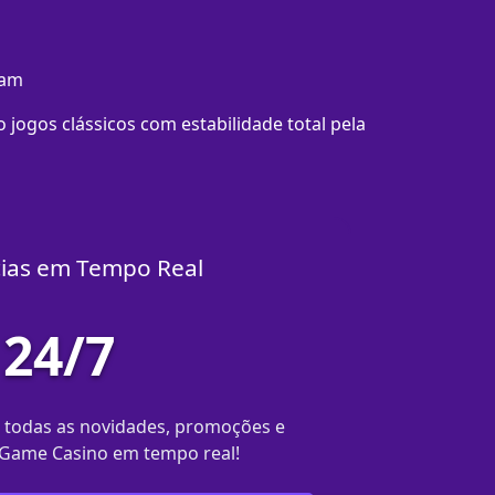
ram
jogos clássicos com estabilidade total pela
cias em Tempo Real
24/7
e todas as novidades, promoções e
 Game Casino em tempo real!