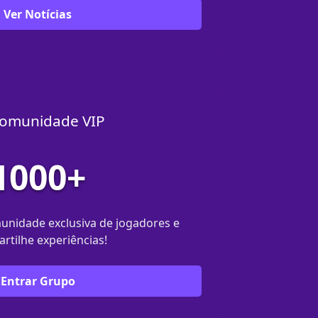
Ver Notícias
Comunidade VIP
1000+
unidade exclusiva de jogadores e
rtilhe experiências!
Entrar Grupo