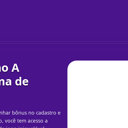
no A
ma de
nhar bônus no cadastro e
, você tem acesso a