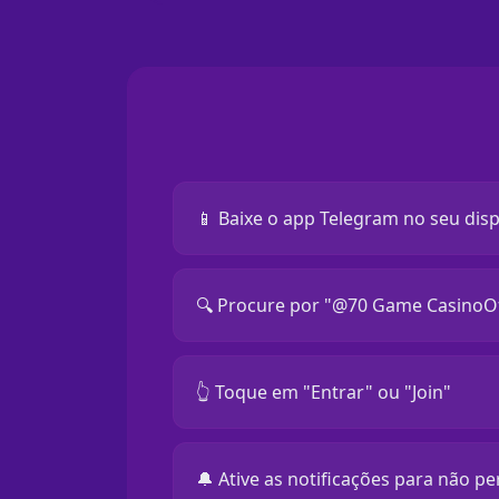
📱 Baixe o app Telegram no seu disp
🔍 Procure por "@70 Game CasinoOf
👆 Toque em "Entrar" ou "Join"
🔔 Ative as notificações para não p