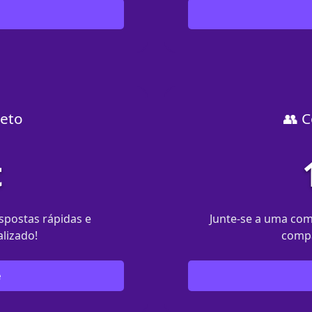
reto
👥 
t
espostas rápidas e
Junte-se a uma com
lizado!
compa
e