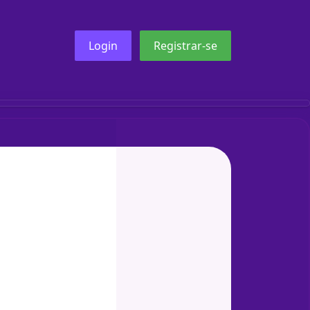
Login
Registrar-se