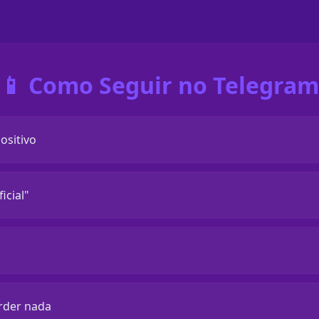
📱 Como Seguir no Telegram
ositivo
icial"
erder nada