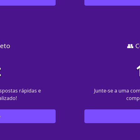
reto
👥 
t
espostas rápidas e
Junte-se a uma com
lizado!
compa
e