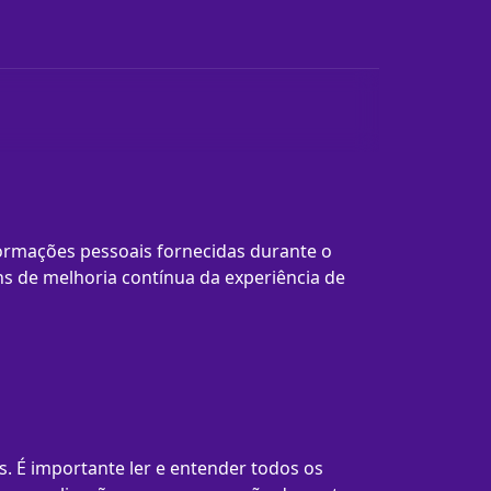
formações pessoais fornecidas durante o
ns de melhoria contínua da experiência de
. É importante ler e entender todos os