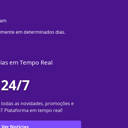
ram
ialmente em determinados dias.
cias em Tempo Real
24/7
e todas as novidades, promoções e
5T Plataforma em tempo real!
Ver Notícias