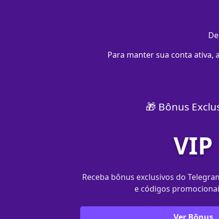
De
Para manter sua conta ativa, 
🎁 Bônus Exclu
VIP
Receba bônus exclusivos do Telegra
e códigos promocionai
Ver Bônus