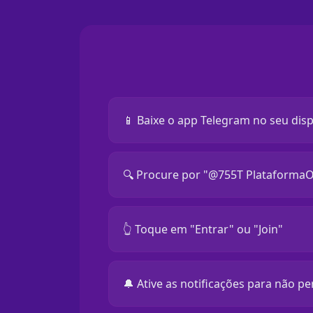
📱 Baixe o app Telegram no seu disp
🔍 Procure por "@755T PlataformaOf
👆 Toque em "Entrar" ou "Join"
🔔 Ative as notificações para não p