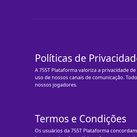
Políticas de Privacida
A 755T Plataforma valoriza a privacidade d
uso de nossos canais de comunicação. Todos
nossos jogadores.
Termos e Condições
Os usuários da 755T Plataforma concordam e