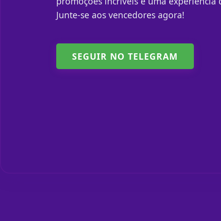
promoções incríveis e uma experiência d
Junte-se aos vencedores agora!
SEGUIR NO TELEGRAM