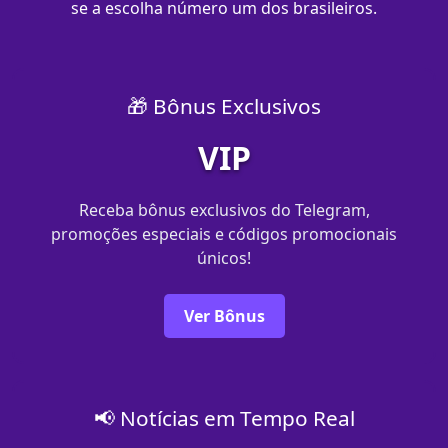
se a escolha número um dos brasileiros.
🎁 Bônus Exclusivos
VIP
Receba bônus exclusivos do Telegram,
promoções especiais e códigos promocionais
únicos!
Ver Bônus
📢 Notícias em Tempo Real