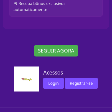
🎁 Receba bônus exclusivos
automaticamente
SEGUIR AGORA
Acessos
Login
Registrar-se