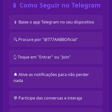
📱 Como Seguir no Telegram
📱 Baixe o app Telegram no seu dispositivo
🔍 Procure por "@777AABBOficial"
👆 Toque em "Entrar" ou "Join"
🔔 Ative as notificações para não perder
nada
💬 Participe das conversas e interaja