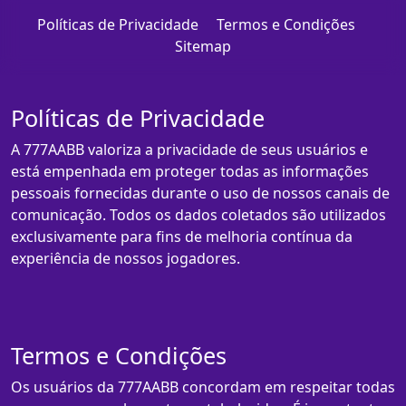
Políticas de Privacidade
Termos e Condições
Sitemap
Políticas de Privacidade
A 777AABB valoriza a privacidade de seus usuários e
está empenhada em proteger todas as informações
pessoais fornecidas durante o uso de nossos canais de
comunicação. Todos os dados coletados são utilizados
exclusivamente para fins de melhoria contínua da
experiência de nossos jogadores.
Termos e Condições
Os usuários da 777AABB concordam em respeitar todas