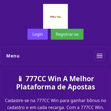
Login
Registrar-se
Menu
📱 777CC Win A Melhor
Plataforma de Apostas
Cadastre-se na 777CC Win para ganhar bônus no
cadastro e em cada recarga. Com a 777CC Win,