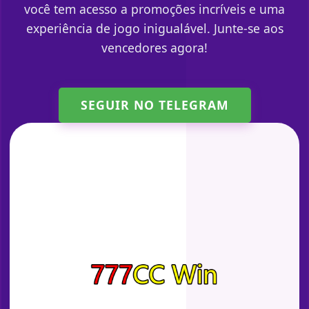
você tem acesso a promoções incríveis e uma
experiência de jogo inigualável. Junte-se aos
vencedores agora!
SEGUIR NO TELEGRAM