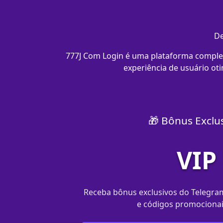
De
777J Com Login é uma plataforma comple
experiência de usuário ot
🎁 Bônus Exclu
VIP
Receba bônus exclusivos do Telegra
e códigos promocionai