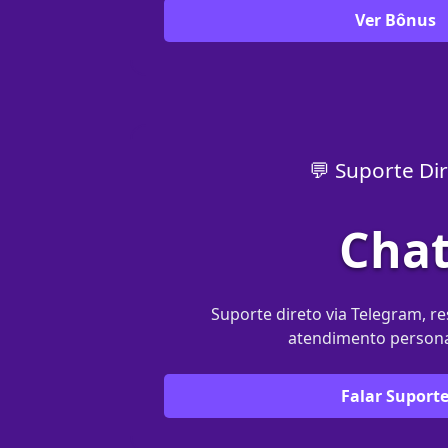
Ver Bônus
💬 Suporte Di
Cha
Suporte direto via Telegram, r
atendimento persona
Falar Suport