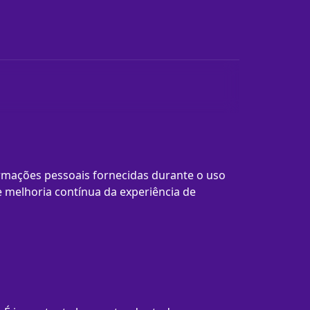
ormações pessoais fornecidas durante o uso
e melhoria contínua da experiência de