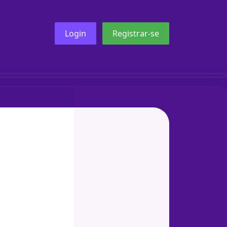
Login
Registrar-se