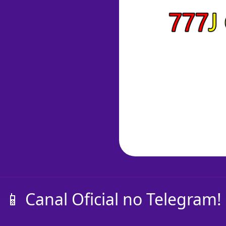
📱 Canal Oficial no Telegram!