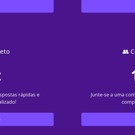
reto
👥 
t
espostas rápidas e
Junte-se a uma com
lizado!
compa
e